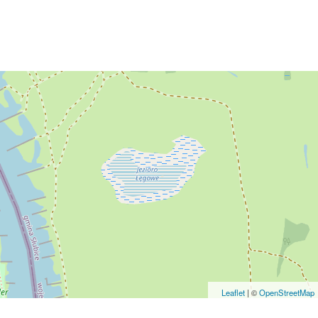
Leaflet
|
©
OpenStreetMap