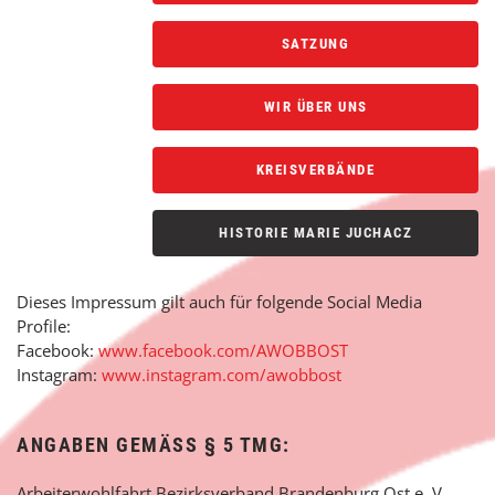
SATZUNG
WIR ÜBER UNS
KREISVERBÄNDE
HISTORIE MARIE JUCHACZ
Dieses Impressum gilt auch für folgende Social Media
Profile:
Facebook:
www.facebook.com/AWOBBOST
Instagram:
www.instagram.com/awobbost
ANGABEN GEMÄSS § 5 TMG:
Arbeiterwohlfahrt Bezirksverband Brandenburg Ost e. V.