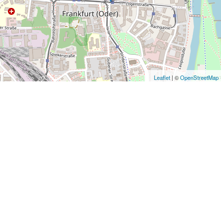
Leaflet
|
©
OpenStreetMap
© AWO Bezirksverband Brandenburg Ost e. V.
KONTAKT & ANFAHRT
IMPRESSUM
DATENSCHUTZ