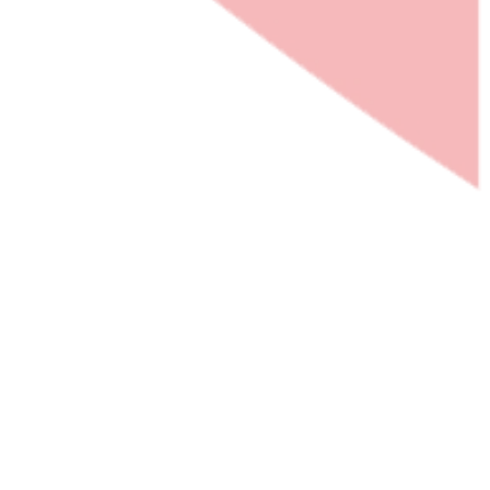
© AWO Be
Ost e. V.