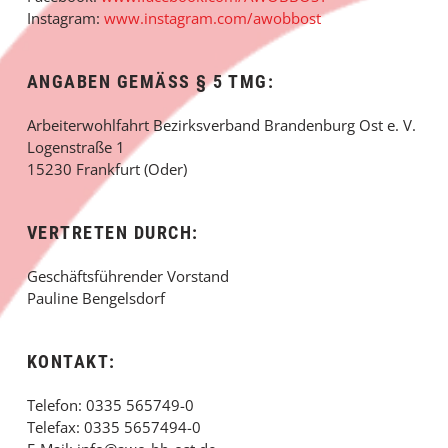
Instagram:
www.instagram.com/awobbost
ANGABEN GEMÄSS § 5 TMG:
Arbeiterwohlfahrt Bezirksverband Brandenburg Ost e. V.
Logenstraße 1
15230 Frankfurt (Oder)
VERTRETEN DURCH:
Geschäftsführender Vorstand
Pauline Bengelsdorf
KONTAKT:
Telefon: 0335 565749-0
Telefax: 0335 5657494-0