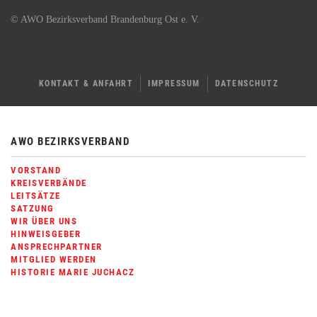
© AWO Bezirksverband Brandenburg Ost e. V.
KONTAKT & ANFAHRT
IMPRESSUM
DATENSCHUTZ
AWO BEZIRKSVERBAND
VORSTAND
KREISVERBÄNDE
LEITSÄTZE
SATZUNG
WIR ÜBER UNS
HINWEISGEBER
ANSPRECHPARTNER
MITGLIED WERDEN
HISTORIE MARIE JUCHACZ