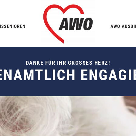
NS
SENIOREN
AWO AUSBI
DANKE FÜR IHR GROSSES HERZ!
ENAMTLICH ENGAGI