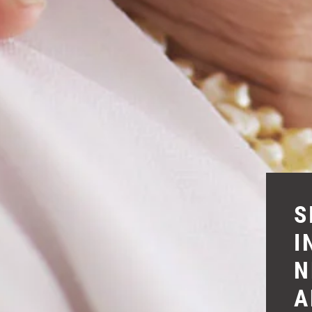
S
I
N
A