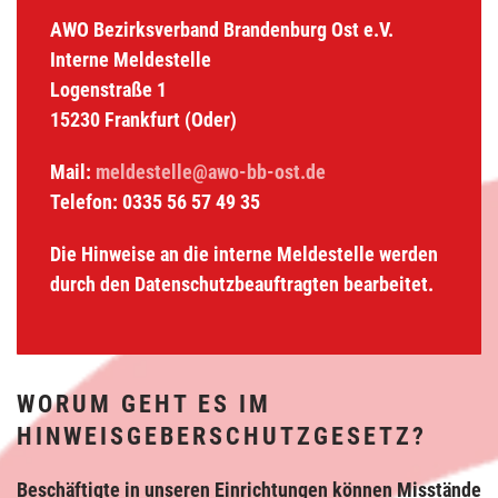
AWO Bezirksverband Brandenburg Ost e.V.
Interne Meldestelle
Logenstraße 1
15230 Frankfurt (Oder)
Mail:
meldestelle@awo-bb-ost.de
Telefon: 0335 56 57 49 35
Die Hinweise an die interne Meldestelle werden
durch den Datenschutzbeauftragten bearbeitet.
WORUM GEHT ES IM
HINWEISGEBERSCHUTZGESETZ?
Beschäftigte in unseren Einrichtungen können Misstände