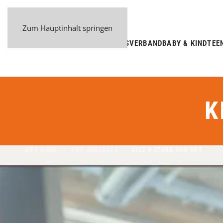
Zum Hauptinhalt springen
BEZIRKSVERBAND
BABY & KIND
TEE
K
AWO HOME
AWO ANGEBOTE
KIEZ B STARK VOR ORT