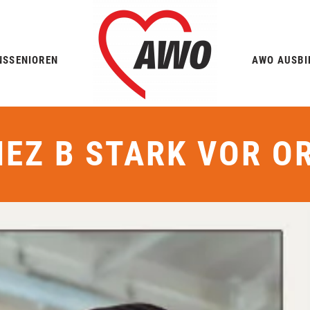
NS
SENIOREN
AWO AUSBI
IEZ B STARK VOR O