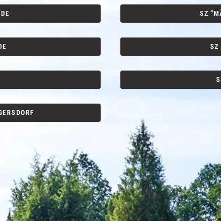
NDE
SZ "M
DE
SZ
S
GGERSDORF