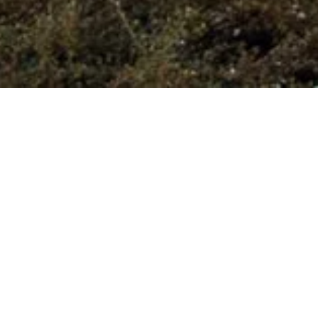
SENIORENZENTRUM
ANNE FRANK
ANGEBOTE
ORT UND UMGEBUNG
WOHNEN UND WOHLFÜHLEN
PFLEGE UND BETREUUNG