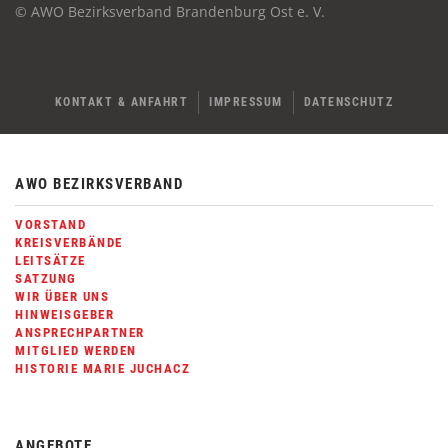
© AWO Bezirksverband Brandenburg Ost e. V.
KONTAKT & ANFAHRT
IMPRESSUM
DATENSCHUTZ
AWO BEZIRKSVERBAND
VORSTAND
KREISVERBÄNDE
LEITSÄTZE
SATZUNG
WIR ÜBER UNS
HINWEISGEBER
ANSPRECHPARTNER
MITGLIED WERDEN
HISTORIE MARIE JUCHACZ
ANGEBOTE