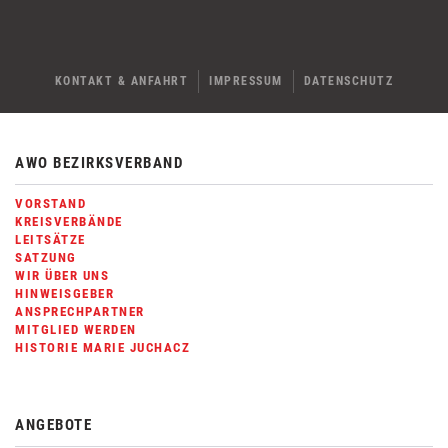
KONTAKT & ANFAHRT
IMPRESSUM
DATENSCHUTZ
AWO BEZIRKSVERBAND
VORSTAND
KREISVERBÄNDE
LEITSÄTZE
SATZUNG
WIR ÜBER UNS
HINWEISGEBER
ANSPRECHPARTNER
MITGLIED WERDEN
HISTORIE MARIE JUCHACZ
ANGEBOTE