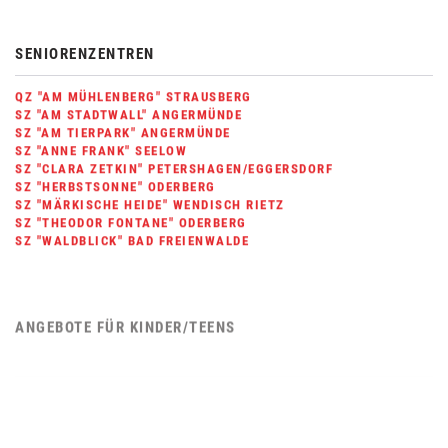
SENIORENZENTREN
QZ "AM MÜHLENBERG" STRAUSBERG
SZ "AM STADTWALL" ANGERMÜNDE
SZ "AM TIERPARK" ANGERMÜNDE
SZ "ANNE FRANK" SEELOW
SZ "CLARA ZETKIN" PETERSHAGEN/EGGERSDORF
SZ "HERBSTSONNE" ODERBERG
SZ "MÄRKISCHE HEIDE" WENDISCH RIETZ
SZ "THEODOR FONTANE" ODERBERG
SZ "WALDBLICK" BAD FREIENWALDE
ANGEBOTE FÜR KINDER/TEENS
BEGLEITETE ELTERNSCHAFT
AWO KIEZ BERESINCHEN
AWO ERLEBNISHOF BEESKOW
JUNGES WOHNEN FÜR AUSZUBILDENDE